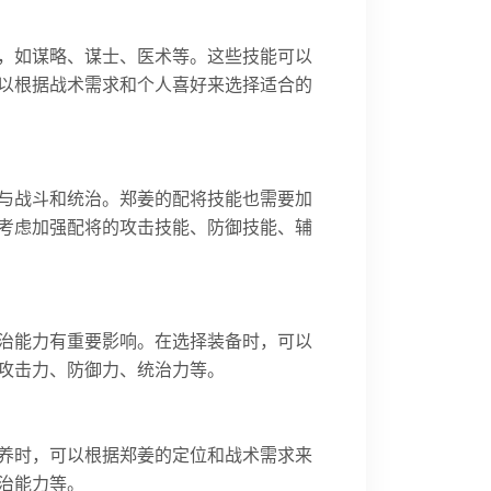
，如谋略、谋士、医术等。这些技能可以
以根据战术需求和个人喜好来选择适合的
与战斗和统治。郑姜的配将技能也需要加
考虑加强配将的攻击技能、防御技能、辅
治能力有重要影响。在选择装备时，可以
攻击力、防御力、统治力等。
养时，可以根据郑姜的定位和战术需求来
治能力等。