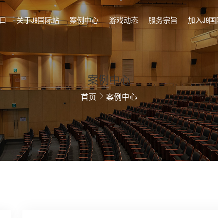
口
关于J9国际站
案例中心
游戏动态
服务宗旨
加入J9
案例中心
首页
案例中心