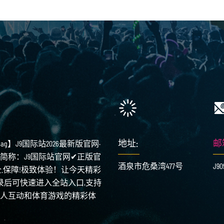
地址:
邮
典ag】J9国际站2026最新版官网·
com」以下简称：J9国际站官网✔正版官
酒泉市危桑湾477号
J90
安全.保障!极致体验！让今天精彩
登录后可快速进入全站入口,支持
,真人互动和体育游戏的精彩体