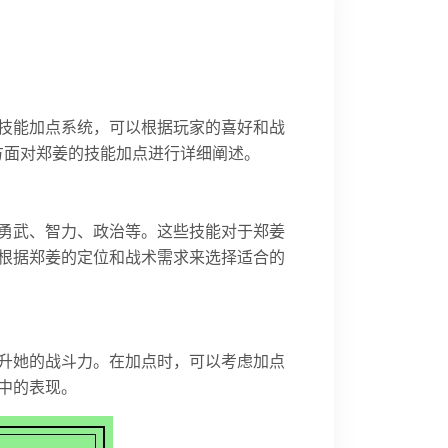
技能加点系统，可以根据玩家的喜好和战
方面对郑姜的技能加点进行详细阐述。
勇武、智力、政治等。这些技能对于郑姜
根据郑姜的定位和战术需求来选择适合的
升她的战斗力。在加点时，可以考虑加点
中的表现。