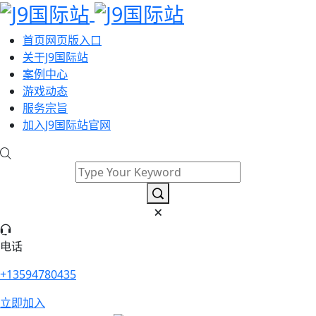
首页网页版入口
关于J9国际站
案例中心
游戏动态
服务宗旨
加入J9国际站官网
电话
+13594780435
立即加入