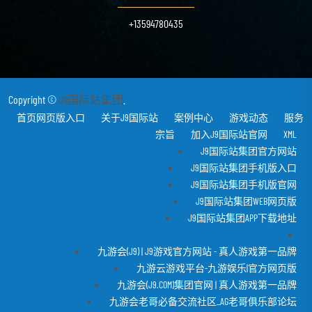
+13594780435
Copyright ©
J9国际站集团
.
首页网页版入口
关于J9国际站
案例中心
游戏动态
服务
宗旨
加入J9国际站官网
XML
J9国际站集团官方网站
J9国际站集团手机版入口
J9国际站集团手机版官网
J9国际站集团WEB网页版
J9国际站集团APP下载地址
九游会(J9) | J9游戏官方网站 - 真人游戏第一品牌
九游云游戏平台-九游娱乐|官方网页版
九游会(J9.COM)集团官网 | 真人游戏第一品牌
九游会老哥必备交流社区_AG老哥俱乐部论坛