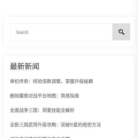
最新新闻
单机传奇：经验倍数调整，掌握升级秘籍
删除魔兽对战平台地图：简易指南
全面战争三国：郑姜技能全解析
全新三国武将升级攻略：突破10星的绝密方法