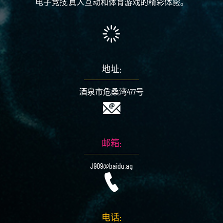
电子竞技,真人互动和体育游戏的精彩体验。
地址:
酒泉市危桑湾477号
邮箱:
J909@baidu.ag
电话: