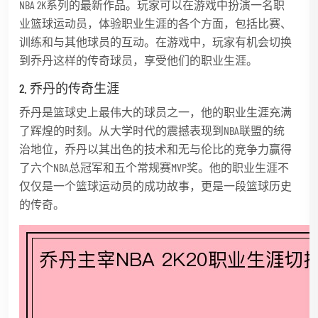
NBA 2K系列的最新作品。玩家可以在游戏中扮演一名职
业篮球运动员，体验职业生涯的各个方面，包括比赛、
训练和与其他球员的互动。在游戏中，玩家有机会切换
到乔丹这样的传奇球员，享受他们的职业生涯。
2. 乔丹的传奇生涯
乔丹是篮球史上最伟大的球员之一，他的职业生涯充满
了辉煌的时刻。从大学时代的震撼表现到NBA联盟的统
治地位，乔丹以其出色的技术和无与伦比的竞争力赢得
了六个NBA总冠军和五个常规赛MVP奖。他的职业生涯不
仅仅是一个篮球运动员的成功故事，更是一段篮球历史
的传奇。