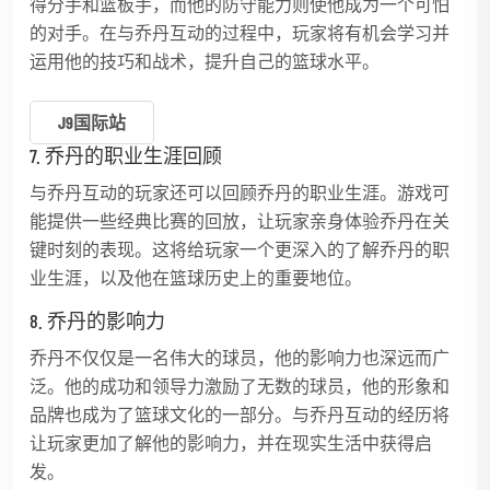
得分手和篮板手，而他的防守能力则使他成为一个可怕
的对手。在与乔丹互动的过程中，玩家将有机会学习并
运用他的技巧和战术，提升自己的篮球水平。
J9国际站
7. 乔丹的职业生涯回顾
与乔丹互动的玩家还可以回顾乔丹的职业生涯。游戏可
能提供一些经典比赛的回放，让玩家亲身体验乔丹在关
键时刻的表现。这将给玩家一个更深入的了解乔丹的职
业生涯，以及他在篮球历史上的重要地位。
8. 乔丹的影响力
乔丹不仅仅是一名伟大的球员，他的影响力也深远而广
泛。他的成功和领导力激励了无数的球员，他的形象和
品牌也成为了篮球文化的一部分。与乔丹互动的经历将
让玩家更加了解他的影响力，并在现实生活中获得启
发。