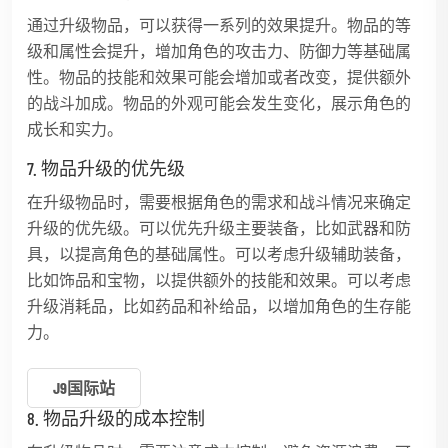
通过升级物品，可以获得一系列的效果提升。物品的等
级和属性会提升，增加角色的攻击力、防御力等基础属
性。物品的技能和效果可能会增加或者改变，提供额外
的战斗加成。物品的外观可能会发生变化，展示角色的
成长和实力。
7. 物品升级的优先级
在升级物品时，需要根据角色的需求和战斗情况来确定
升级的优先级。可以优先升级主要装备，比如武器和防
具，以提高角色的基础属性。可以考虑升级辅助装备，
比如饰品和宝物，以提供额外的技能和效果。可以考虑
升级消耗品，比如药品和补给品，以增加角色的生存能
力。
J9国际站
8. 物品升级的成本控制