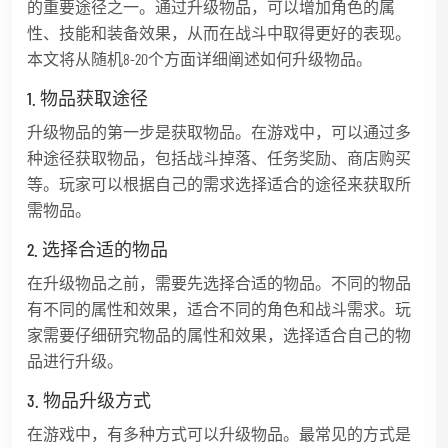
的重要途径之一。通过升级物品，可以增加角色的属
性、技能和装备效果，从而在战斗中取得更好的表现。
本文将从随机8-20个方面详细阐述如何升级物品。
1. 物品获取途径
升级物品的第一步是获取物品。在游戏中，可以通过多
种途径获取物品，包括战斗掉落、任务奖励、商店购买
等。玩家可以根据自己的需求选择适合的途径来获取所
需物品。
2. 选择合适的物品
在升级物品之前，需要先选择合适的物品。不同的物品
有不同的属性和效果，适合不同的角色和战斗需求。玩
家需要仔细研究物品的属性和效果，选择适合自己的物
品进行升级。
3. 物品升级方式
在游戏中，有多种方式可以升级物品。最常见的方式是