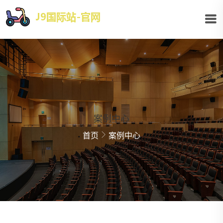
案例中心
首页
案例中心