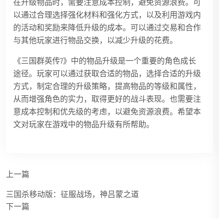
在升级物品时，需要注意成本控制，避免资源浪费。可
以通过合理选择强化材料和强化方式，以及利用游戏内
的活动和奖励来降低升级的成本。可以通过交易和合作
与其他玩家进行物品交换，以减少升级的花费。
《三国群英传7》中的物品升级是一个重要的角色成长
途径。玩家可以通过获取合适的物品，选择合适的升级
方式，制定合理的升级策略，提高物品的等级和属性，
从而增强角色的实力，取得更好的战斗表现。也需要注
意成本控制和优先级的考虑，以避免资源浪费。希望本
文对玩家在游戏中的物品升级有所帮助。
上一篇
三国杀移动版：征服战场，神吕蒙之道
下一篇